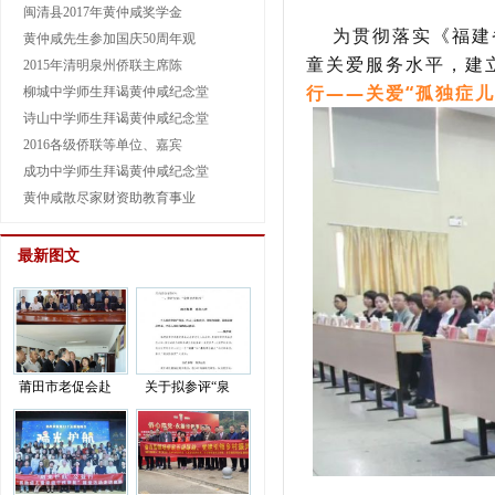
闽清县2017年黄仲咸奖学金
为贯彻落实《福建省
黄仲咸先生参加国庆50周年观
童关爱服务水平，建
2015年清明泉州侨联主席陈
行——关爱“孤独症
柳城中学师生拜谒黄仲咸纪念堂
诗山中学师生拜谒黄仲咸纪念堂
2016各级侨联等单位、嘉宾
成功中学师生拜谒黄仲咸纪念堂
黄仲咸散尽家财资助教育事业
最新图文
莆田市老促会赴
关于拟参评“泉