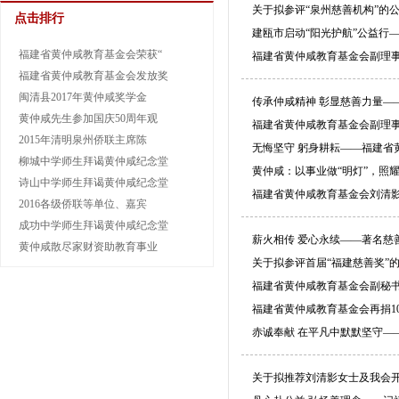
关于拟参评“泉州慈善机构”的
点击排行
建瓯市启动“阳光护航”公益行
福建省黄仲咸教育基金会荣获“
福建省黄仲咸教育基金会副理
福建省黄仲咸教育基金会发放奖
闽清县2017年黄仲咸奖学金
传承仲咸精神 彰显慈善力量——2
黄仲咸先生参加国庆50周年观
福建省黄仲咸教育基金会副理
2015年清明泉州侨联主席陈
无悔坚守 躬身耕耘——福建省
柳城中学师生拜谒黄仲咸纪念堂
黄仲咸：以事业做“明灯”，照
诗山中学师生拜谒黄仲咸纪念堂
福建省黄仲咸教育基金会刘清影
2016各级侨联等单位、嘉宾
成功中学师生拜谒黄仲咸纪念堂
薪火相传 爱心永续——著名慈
黄仲咸散尽家财资助教育事业
关于拟参评首届“福建慈善奖”
福建省黄仲咸教育基金会副秘
福建省黄仲咸教育基金会再捐1
赤诚奉献 在平凡中默默坚守—
关于拟推荐刘清影女士及我会开