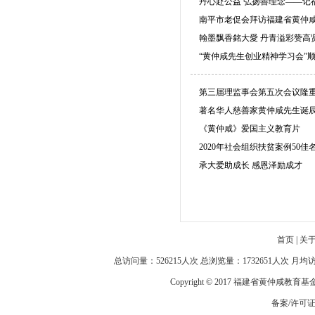
丹心赴公益 弘扬善理念——记
南平市老促会拜访福建省黄仲
翰墨飘香銘大愛 丹青溢彩赞高
“黄仲咸先生创业精神学习会”
第三届理监事会第五次会议隆
著名华人慈善家黄仲咸先生诞
《黄仲咸》爱国主义教育片
2020年社会组织扶贫案例50
承大爱助成长 感恩泽励成才
首页
|
关
总访问量：526215人次 总浏览量：1732651人次 月
Copyright © 2017 福建省黄仲咸教育
备案/许可