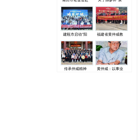
莆田市老促会赴
关于拟参评“泉
建瓯市启动“阳
福建省黄仲咸教
传承仲咸精神
黄仲咸：以事业