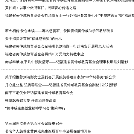
无悔坚守 躬身耕耘——福建省黄仲咸教育基金会副理事长兼秘书长刘清影的慈善
黄仲咸：以事业做“明灯”，照耀爱心传递之路
福建省黄仲咸教育基金会刘清影女士一行赴福州参加第七个“中华慈善日”暨“福建
薪火相传 爱心永续——著名慈善家、爱国侨领黄仲咸助学兴教结硕果
关于拟参评首届“福建慈善奖”的公示
福建省黄仲咸教育基金会副秘书长刘清影一行赴南安开展慰老人活动
福建省黄仲咸教育基金会再捐10万元助力特教事业
赤诚奉献 在平凡中默默坚守——记福建省黄仲咸教育基金会理事长助理刘清影
关于拟推荐刘清影女士及我会开展的慈善项目参加“中华慈善奖”的公示
丹心赴公益 弘扬善理念——记福建省黄仲咸教育基金会副秘书长刘清影
南平市老促会拜访福建省黄仲咸教育基金会
翰墨飘香銘大愛 丹青溢彩赞高贤
“黄仲咸先生创业精神学习会”顺利举行
第三届理监事会第五次会议隆重召开
著名华人慈善家黄仲咸先生诞辰百年事迹展在侨博开幕