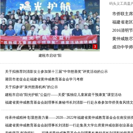
码头义工高盖
市侨联主席
金
福建省老区
2016清
黄仲咸散尽
1
2
3
成功中学师
建瓯市启动“阳
关于拟推荐刘清影女士参加第十三届“中华慈善奖”评奖活动的公示
莆田市老促会赴福建省黄仲咸教育基金会学习考察
关于拟参评“泉州慈善机构”的公示
建瓯市启动“阳光护航”公益行——关爱“孤独症儿童家庭干预康复”课堂活动
福建省黄仲咸教育基金会副理事长兼秘书长刘清影一行赴永春参加华侨美食风情
传承仲咸精神 彰显慈善力量——2020—2022年福建省黄仲咸教育基金会在南安捐资18
福建省黄仲咸教育基金会副理事长刘清影一行赴集美大学出席黄仲咸创新创业基