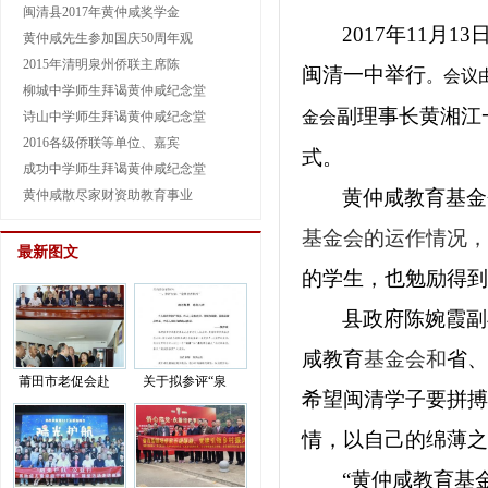
闽清县2017年黄仲咸奖学金
2017
年
11
月
13
黄仲咸先生参加国庆50周年观
2015年清明泉州侨联主席陈
闽清一中举行
。会议
柳城中学师生拜谒黄仲咸纪念堂
副理事长黄湘江
金会
诗山中学师生拜谒黄仲咸纪念堂
2016各级侨联等单位、嘉宾
式。
成功中学师生拜谒黄仲咸纪念堂
黄仲咸教育基金
黄仲咸散尽家财资助教育事业
基金会的运作情况，
最新图文
的学生，也勉励得到
县政府陈婉霞副
咸教育
基金会和
省、
莆田市老促会赴
关于拟参评“泉
希望闽清学子要拼搏
情，以自己的绵薄之
“黄仲咸教育基