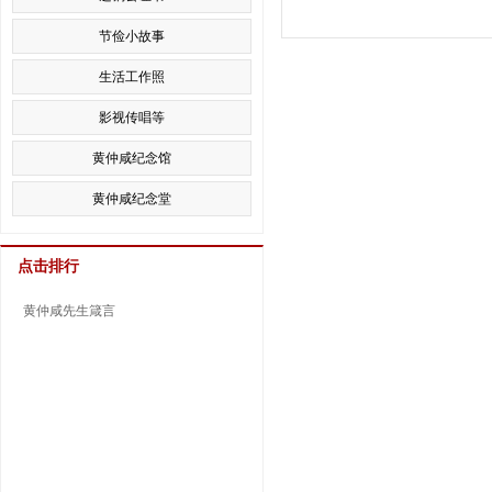
节俭小故事
生活工作照
影视传唱等
黄仲咸纪念馆
黄仲咸纪念堂
点击排行
黄仲咸先生箴言