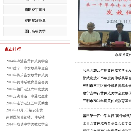
捐助楼宇建设
资助贫难侨属
厦门高校奖学
点击排行
永泰县黄
2014年漳浦县黄仲咸奖学金
2015建宁一中发放奖学金合
顺昌县2025年度黄仲咸奖学
2015年将乐县发放黄仲咸奖
邵武发放2025年度黄仲咸奖学
2015年黄仲咸教育基金会奖
三明市三元区黄仲咸教育基金
2016年莆田涵江六中发放奖
建宁县举行黄仲咸奖学金发放
2016走访仙游一中受助生家
三明市2024年度黄仲咸教育
2016年走访涵江五中受助生
2017年11月6日福安市黄
莆田第十四中学举行“黄仲咸奖
南侨医院仙都楼、仲咸楼
永泰县黄仲咸教育基金会奖学
2014年成功中学奖教助学金