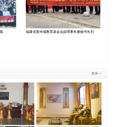
“孤
福建省黄仲咸教育基金会副理事长兼秘书长刘
传承仲咸精
2023-5-12
2023-2-9
更多>>
黄仲咸纪念馆照片