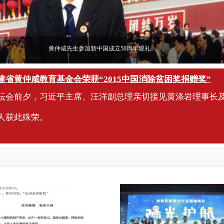
黄仲咸先生参加新中国成立50周年观礼
建省黄仲咸教育基金会荣获“2015中国消除贫困奖捐赠奖”
坛会前夕，习近平主席、汪洋副总理亲切接见黄涤岩理事长
人获此殊荣。
子情怀 大爱无疆
籍爱国华侨黄仲咸事迹展亮相榕城