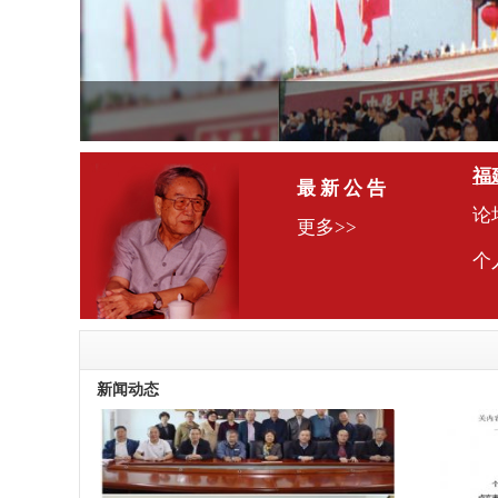
福
最 新 公 告
论
更多>>
个
赤
闽
新闻动态