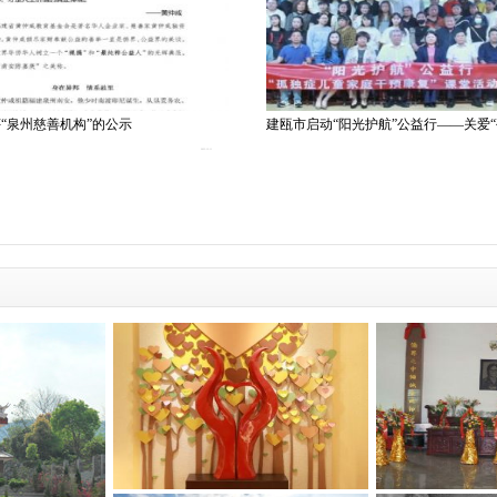
“泉州慈善机构”的公示
建瓯市启动“阳光护航”公益行——关爱
2023-12-11
遗嘱公证书
黄仲咸纪念堂简介