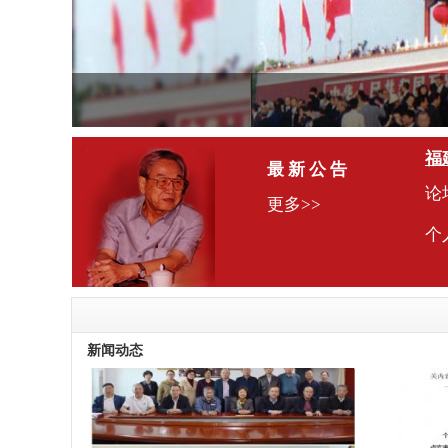
福
最 新 公 告
论
更多>>
个
赤
闽
新闻动态