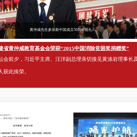
黄仲咸先生参加新中国成立50周年观礼
建省黄仲咸教育基金会荣获“2015中国消除贫困奖捐赠奖”
坛会前夕，习近平主席、汪洋副总理亲切接见黄涤岩理事长
人获此殊荣。
子情怀 大爱无疆
籍爱国华侨黄仲咸事迹展亮相榕城