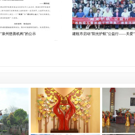
“泉州慈善机构”的公示
建瓯市启动“阳光护航”公益行——关爱
2023-12-11
遗嘱公证书
黄仲咸纪念堂简介