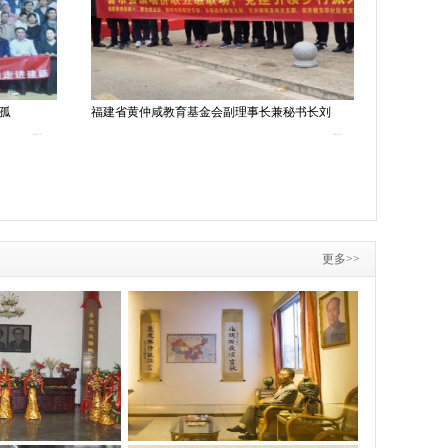
“孤
福建省黄仲咸教育基金会副理事长兼秘书长刘
传承仲咸精
2023-5-12
2023-2-9
更多>>
黄仲咸纪念馆照片